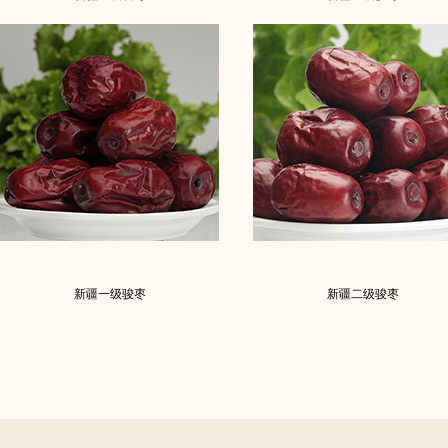
新疆一级骏枣
新疆二级骏枣